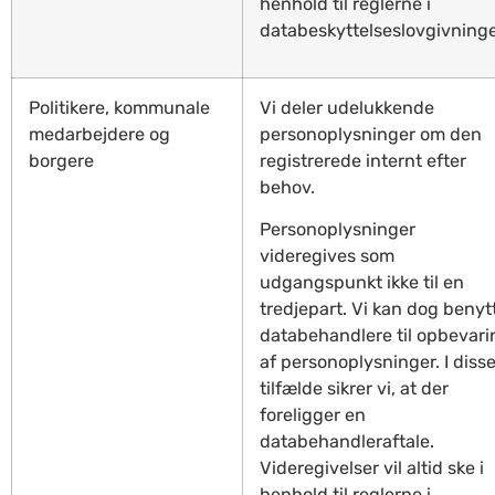
henhold til reglerne i
databeskyttelseslovgivning
Politikere, kommunale
Vi deler udelukkende
medarbejdere og
personoplysninger om den
borgere
registrerede internt efter
behov.
Personoplysninger
videregives som
udgangspunkt ikke til en
tredjepart. Vi kan dog benyt
databehandlere til opbevari
af personoplysninger. I diss
tilfælde sikrer vi, at der
foreligger en
databehandleraftale.
Videregivelser vil altid ske i
henhold til reglerne i